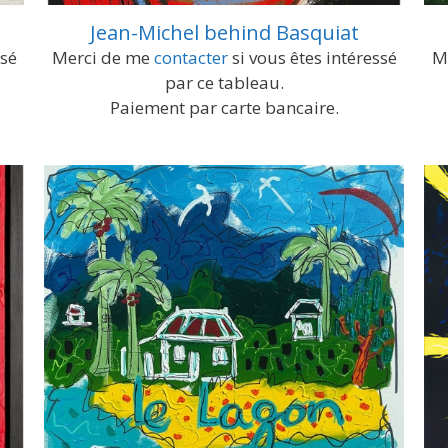
Jean-Michel behind Basquiat
ssé
Merci de me
contacter
si vous êtes intéressé
M
par ce tableau.
Paiement par carte bancaire.